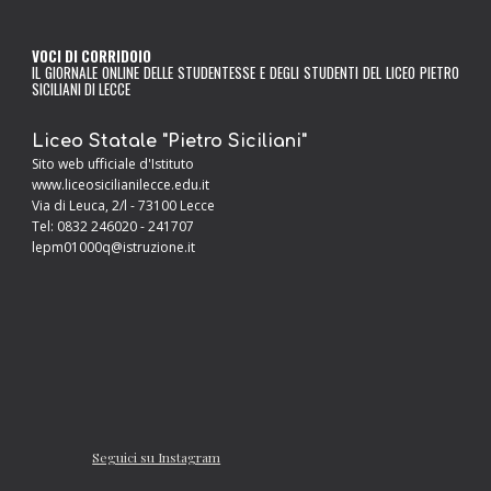
VOCI DI CORRIDOIO
IL GIORNALE ONLINE DELLE STUDENTESSE E DEGLI STUDENTI DEL LICEO PIETRO
SICILIANI DI LECCE
Liceo Statale "Pietro Siciliani"
Sito web ufficia
le d'Istituto
www.liceosicilianilecce.edu.it
Via di Leuca, 2/l - 73100 Lecce
Tel: 0832 246020 - 241707
lepm01000q@istr
uzione.it
Seguici su Instagram