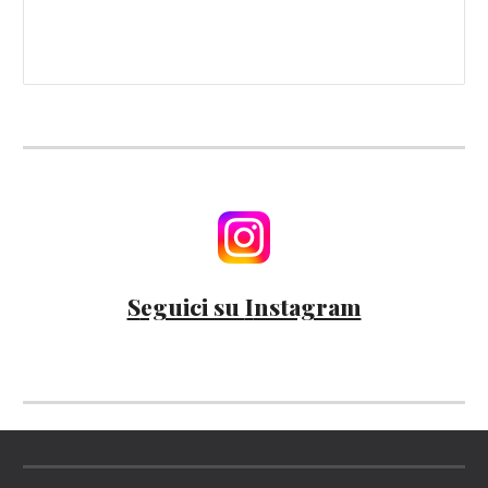
S
eguici su
I
nstagram